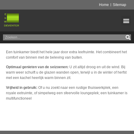
Home
Sitemap
Een tuinkamer biedt het hele jaar door extra leefruimte
. Het combineert het
comfort van binnen met de beleving van buiten.
Optimaal genieten van de seizoenen:
U zit altijd droog en uit de wind. Bij
warm weer schuift u de glazen wanden open, terwijl u in de winter of herfst
met een kachel heerlijk warm binnen zit.
Vrijheid in gebruik:
Of u nu zoekt naar een rustige thuiswerkplek, een
royale eetruimte, of simpelweg een sfeervolle loungeplek; een tuinkamer is
multifunctioneel