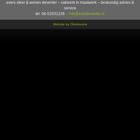
evers sfeer & wonen deventer – vakwerk in maatwerk – deskundig advies &
service
tel. 06-52031226
– info@eswdeventer.nl
Website by Clickdreams